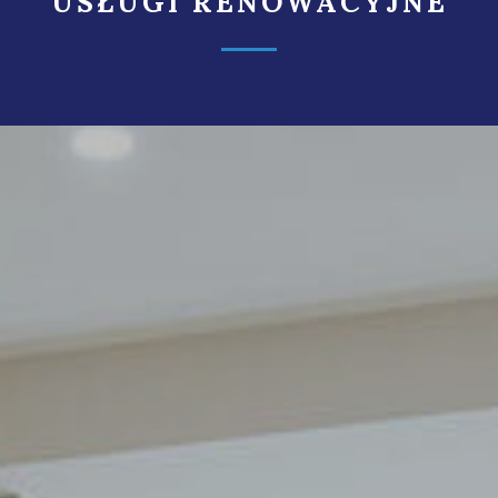
USŁUGI RENOWACYJNE